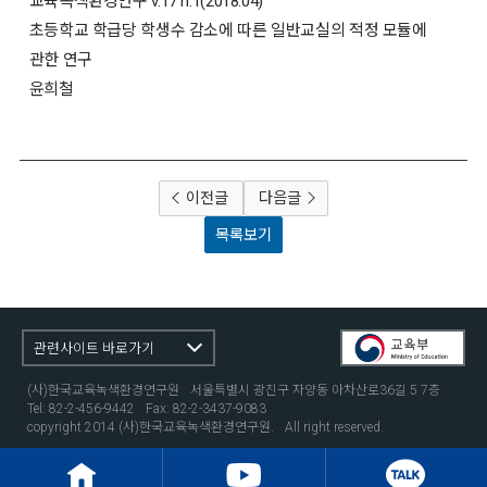
교육녹색환경연구 v.17 n.1(2018.04)
초등학교 학급당 학생수 감소에 따른 일반교실의 적정 모듈에
관한 연구
윤희철
이전글
다음글
목록보기
관련사이트 바로가기
(사)한국교육녹색환경연구원
서울특별시 광진구 자양동 아차산로36길 5 7층
Tel: 82-2-456-9442
Fax: 82-2-3437-9083
copyright 2014 (사)한국교육녹색환경연구원.
All right reserved.