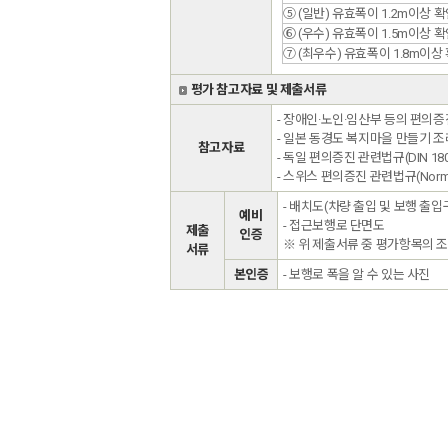
⑤ (일반) 유효폭이 1.2m이상 
⑥ (우수) 유효폭이 1.5m이상 
⑦ (최우수) 유효폭이 1.8m이상
평가 참고자료 및 제출서류
- 장애인·노인·임산부 등의 편의
- 일본 동경도 복지마을 만들기 조
참고자료
- 독일 편의증진 관련법규(DIN 18024
- 스위스 편의증진 관련법규(Norm S
- 배치도(차량 출입 및 보행 출입
예비
- 접근보행로 단면도
제출
인증
※ 위 제출서류 중 평가항목의 
서류
본인증
- 보행로 폭을 알 수 있는 사진