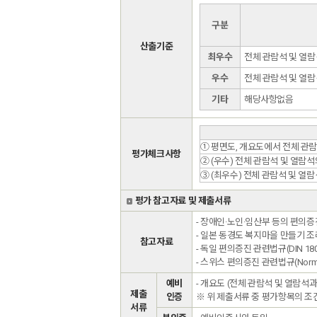
구분
산출기준
최우수
전체 관람석 및 열람
우수
전체 관람석 및 열람
기타
해당사항없음
① 평면도, 개요도에서 전체 관
평가체크사항
② (우수) 전체 관람석 및 열람석
③ (최우수) 전체 관람석 및 열
평가 참고자료 및 제출서류
- 장애인·노인·임산부 등의 편의증
- 일본 동경도 복지마을 만들기 조
참고자료
- 독일 편의증진 관련법규(DIN 18024
- 스위스 편의증진 관련법규(Norm S
예비
- 개요도 (전체 관람석 및 열람
제출
인증
※ 위 제출서류 중 평가항목의 
서류