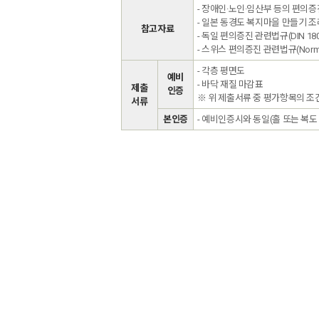
- 장애인·노인·임산부 등의 편의
- 일본 동경도 복지마을 만들기 조
참고자료
- 독일 편의증진 관련법규(DIN 18024
- 스위스 편의증진 관련법규(Norm S
- 각층 평면도
예비
- 바닥 재질 마감표
제출
인증
※ 위 제출서류 중 평가항목의 
서류
본인증
- 예비인증시와 동일(홀 또는 복도