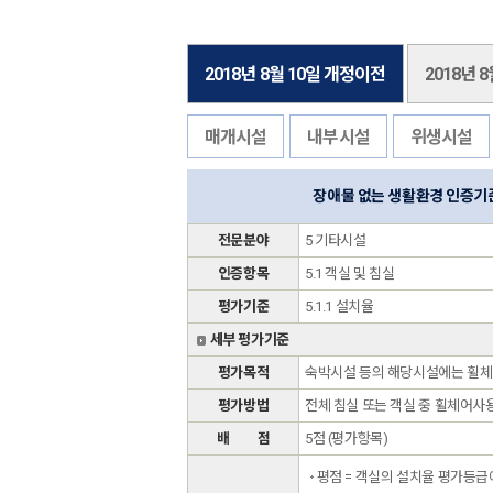
2018년 8월 10일 개정이전
2018년 
매개시설
내부시설
위생시설
장애물 없는 생활환경 인증기
전문분야
5 기타시설
인증항목
5.1 객실 및 침실
평가기준
5.1.1 설치율
세부 평가기준
평가목적
숙박시설 등의 해당시설에는 휠체
평가방법
전체 침실 또는 객실 중 휠체어사
배 점
5점 (평가항목)
평점 = 객실의 설치율 평가등급