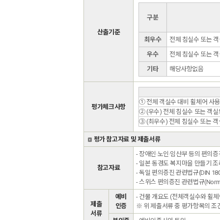
구분
산출기준
최우수
전체 침실수 또는 객
우수
전체 침실수 또는 객
기타
해당사항없음
① 전체 객실수 대비 휠체어 사용
평가체크사항
② (우수) 전체 침실수 또는 객실
③ (최우수) 전체 침실수 또는 
평가 참고자료 및 제출서류
- 장애인·노인·임산부 등의 편의증
- 일본 동경도 복지마을 만들기 조
참고자료
- 독일 편의증진 관련법규(DIN 18024
- 스위스 편의증진 관련법규(Norm S
예비
- 건물 개요도 (전체객실수와 휠체
제출
인증
※ 위 제출서류 중 평가항목의 
서류