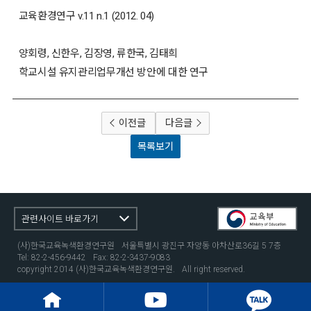
교육환경연구 v.11 n.1 (2012. 04)
양회령, 신한우, 김장영, 류한국, 김태희
학교시설 유지관리업무개선 방안에 대한 연구
이전글
다음글
목록보기
관련사이트 바로가기
(사)한국교육녹색환경연구원
서울특별시 광진구 자양동 아차산로36길 5 7층
Tel: 82-2-456-9442
Fax: 82-2-3437-9083
copyright 2014 (사)한국교육녹색환경연구원.
All right reserved.