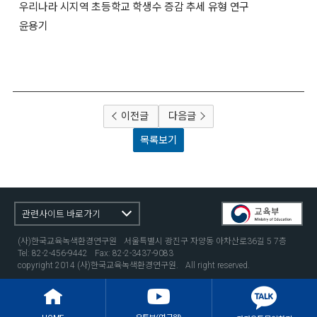
우리나라 시지역 초등학교 학생수 증감 추세 유형 연구
윤용기
이전글
다음글
목록보기
관련사이트 바로가기
(사)한국교육녹색환경연구원
서울특별시 광진구 자양동 아차산로36길 5 7층
Tel: 82-2-456-9442
Fax: 82-2-3437-9083
copyright 2014 (사)한국교육녹색환경연구원.
All right reserved.