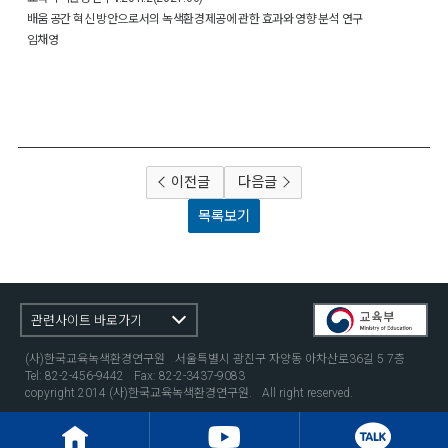
배움 공간 혁신 방안으로서의 녹색환경제공에 관한 효과와 영향 분석 연구
임채영
이전글
다음글
목록보기
관련사이트 바로가기
(사)한국교육녹색환경연구원
서울특별시 광진구 자양동 아차산로36길 5 7층
Tel: 82-2-456-9442
Fax: 82-2-3437-9083
copyright 2014 (사)한국교육녹색환경연구원.
All right reserved.